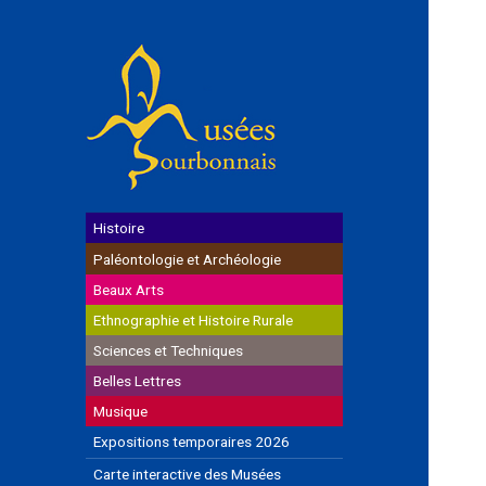
Histoire
Paléontologie et Archéologie
Beaux Arts
Ethnographie et Histoire Rurale
Sciences et Techniques
Belles Lettres
Musique
Expositions temporaires 2026
Carte interactive des Musées