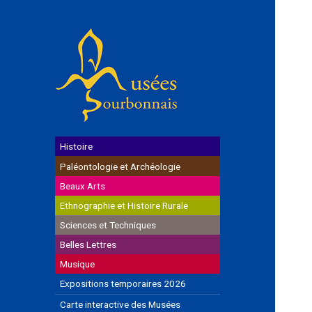
Histoire
Paléontologie et Archéologie
Beaux Arts
Ethnographie et Histoire Rurale
Sciences et Techniques
Belles Lettres
Musique
Expositions temporaires 2026
Carte interactive des Musées