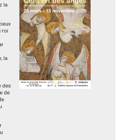
z la
cieux
 roi
ar
, la
e
e des
le de
de
u
r
du