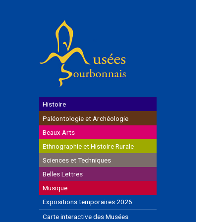
Histoire
Paléontologie et Archéologie
Beaux Arts
Ethnographie et Histoire Rurale
Sciences et Techniques
Belles Lettres
Musique
Expositions temporaires 2026
Carte interactive des Musées