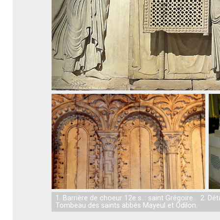
1. Barrière de choeur 12e s. : saint Grégoire. 2. Dét
Tombeau des saints abbés Mayeul et Odilon.