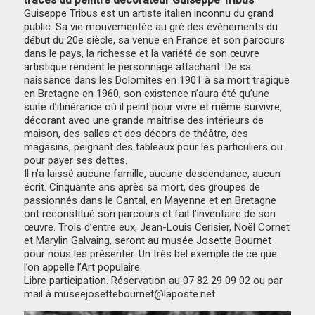
traces du peintre décorateur Guiseppe Tribus
Guiseppe Tribus est un artiste italien inconnu du grand
public. Sa vie mouvementée au gré des événements du
début du 20e siècle, sa venue en France et son parcours
dans le pays, la richesse et la variété de son œuvre
artistique rendent le personnage attachant. De sa
naissance dans les Dolomites en 1901 à sa mort tragique
en Bretagne en 1960, son existence n’aura été qu’une
suite d’itinérance où il peint pour vivre et même survivre,
décorant avec une grande maîtrise des intérieurs de
maison, des salles et des décors de théâtre, des
magasins, peignant des tableaux pour les particuliers ou
pour payer ses dettes.
Il n’a laissé aucune famille, aucune descendance, aucun
écrit. Cinquante ans après sa mort, des groupes de
passionnés dans le Cantal, en Mayenne et en Bretagne
ont reconstitué son parcours et fait l’inventaire de son
œuvre. Trois d’entre eux, Jean-Louis Cerisier, Noël Cornet
et Marylin Galvaing, seront au musée Josette Bournet
pour nous les présenter. Un très bel exemple de ce que
l’on appelle l’Art populaire.
Libre participation. Réservation au 07 82 29 09 02 ou par
mail à museejosettebournet@laposte.net