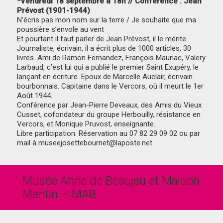
*Vendredi 18 septembre à 18h // Conférence : Jean
Prévost (1901-1944)
N’écris pas mon nom sur la terre / Je souhaite que ma
poussière s’envole au vent
Et pourtant il faut parler de Jean Prévost, il le mérite.
Journaliste, écrivain, il a écrit plus de 1000 articles, 30
livres. Ami de Ramon Fernandez, François Mauriac, Valery
Larbaud, c’est lui qui a publié le premier Saint Exupéry, le
lançant en écriture. Epoux de Marcelle Auclair, écrivain
bourbonnais. Capitaine dans le Vercors, où il meurt le 1er
Août 1944.
Conférence par Jean-Pierre Deveaux, des Amis du Vieux
Cusset, cofondateur du groupe Herbouilly, résistance en
Vercors, et Monique Pruvost, enseignante.
Libre participation. Réservation au 07 82 29 09 02 ou par
mail à museejosettebournet@laposte.net
Musée Anne de Beaujeu et Maison
Mantin – MAB