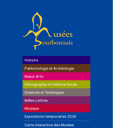
Histoire
Paléontologie et Archéologie
Beaux Arts
Ethnographie et Histoire Rurale
Sciences et Techniques
Belles Lettres
Musique
Expositions temporaires 2026
Carte interactive des Musées